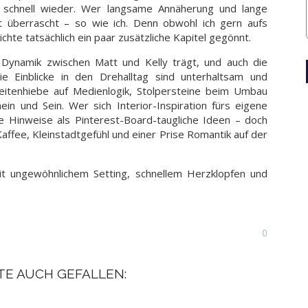
o schnell wieder. Wer langsame Annäherung und lange
ht überrascht – so wie ich. Denn obwohl ich gern aufs
chte tatsächlich ein paar zusätzliche Kapitel gegönnt.
 Dynamik zwischen Matt und Kelly trägt, und auch die
e Einblicke in den Drehalltag sind unterhaltsam und
Seitenhiebe auf Medienlogik, Stolpersteine beim Umbau
in und Sein. Wer sich Interior-Inspiration fürs eigene
e Hinweise als Pinterest-Board-taugliche Ideen – doch
affee, Kleinstadtgefühl und einer Prise Romantik auf der
it ungewöhnlichem Setting, schnellem Herzklopfen und
0
TE AUCH GEFALLEN: