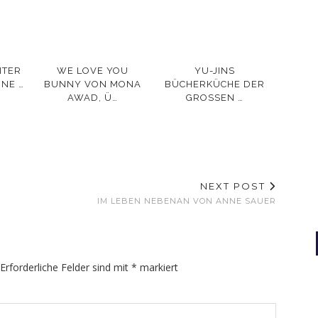
NTER
WE LOVE YOU
YU-JINS
NE …
BUNNY VON MONA
BÜCHERKÜCHE DER
AWAD, Ü…
GROSSEN …
NEXT POST
IM LEBEN NEBENAN VON ANNE SAUER
Erforderliche Felder sind mit
*
markiert