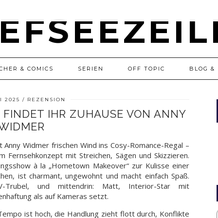
CHER & COMICS
SERIEN
OFF TOPIC
BLOG & 
LI 2025
REZENSION
E FINDET IHR ZUHAUSE VON ANNY
WIDMER
t Anny Widmer frischen Wind ins Cosy-Romance-Regal –
am Fernsehkonzept mit Streichen, Sägen und Skizzieren.
rungsshow à la „Hometown Makeover“ zur Kulisse einer
hen, ist charmant, ungewohnt und macht einfach Spaß.
 TV-Trubel, und mittendrin: Matt, Interior-Star mit
enhaftung als auf Kameras setzt.
empo ist hoch, die Handlung zieht flott durch, Konflikte